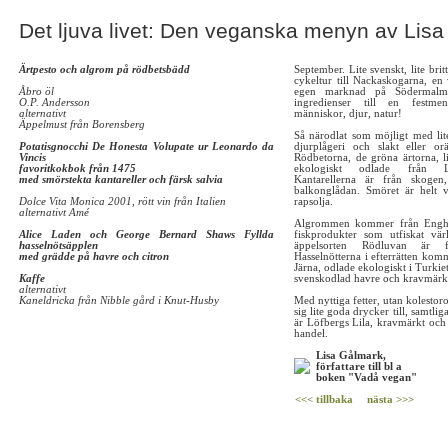
Det ljuva livet: Den veganska menyn av Lis
Ärtpesto och algrom på rödbetsbädd
September. Lite svenskt, lite britti
cykeltur till Nackaskogarna, e
Åbro öl
egen marknad på Södermalm: 
O.P. Andersson
ingredienser till en festme
alternativt
människor, djur, natur!
Äppelmust från Borensberg
Så närodlat som möjligt med lit
Potatisgnocchi De Honesta Volupate ur Leonardo da
djurplågeri och slakt eller orät
Vincis
Rödbetorna, de gröna ärtorna, l
favoritkokbok från 1475
ekologiskt odlade från L
med smörstekta kantareller och färsk salvia
Kantarellerna är från skogen
balkonglådan. Smöret är helt ve
Dolce Vita Monica 2001, rött vin från Italien
rapsolja.
alternativt Amé
Algrommen kommer från Enghav
Alice Laden och George Bernard Shaws Fyllda
fiskprodukter som utfiskat vär
hasselnötsäpplen
äppelsorten Rödluvan är f
med grädde på havre och citron
Hasselnötterna i efterrätten kom
Järna, odlade ekologiskt i Turkie
Kaffe
svenskodlad havre och kravmärkt
alternativt
Kaneldricka från Nibble gård i Knut-Husby
Med nyttiga fetter, utan kolesto
sig lite goda drycker till, samtlig
är Löfbergs Lila, kravmärkt och 
handel.
Lisa Gålmark,
författare till bl a
boken "Vadå vegan"
<<< tillbaka
nästa >>>